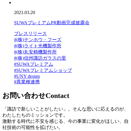
2021.03.20
SUWAプレミアムPR動画完成披露会
プレスリリース
#(株)テンホウ・フーズ
#(株)ライト光機製作所
#(株)丸安精機製作所
#(株)信州諏訪ガラスの里
#SUWAプレミアム
#SUWAプレミアムショップ
#UNY design
#異業種連携
お問い合わせ
Contact
「諏訪で新しいことがしたい」。そんな思いに応えるのが、
わたしたちのミッションです。
激動する時代に不安を感じる、今の事業に変化がほしい、自
社技術の可能性を拡げたい。