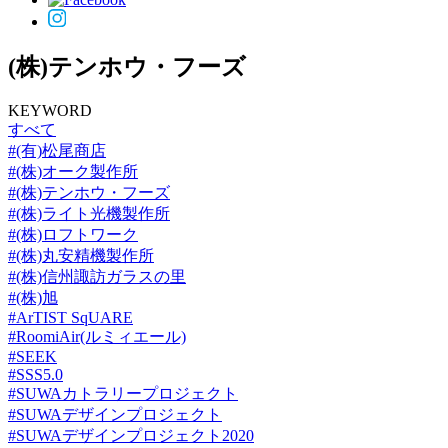
(株)テンホウ・フーズ
KEYWORD
すべて
#(有)松尾商店
#(株)オーク製作所
#(株)テンホウ・フーズ
#(株)ライト光機製作所
#(株)ロフトワーク
#(株)丸安精機製作所
#(株)信州諏訪ガラスの里
#(株)旭
#ArTIST SqUARE
#RoomiAir(ルミィエール)
#SEEK
#SSS5.0
#SUWAカトラリープロジェクト
#SUWAデザインプロジェクト
#SUWAデザインプロジェクト2020