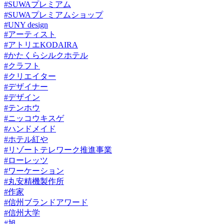
#SUWAプレミアム
#SUWAプレミアムショップ
#UNY design
#アーティスト
#アトリエKODAIRA
#かたくらシルクホテル
#クラフト
#クリエイター
#デザイナー
#デザイン
#テンホウ
#ニッコウキスゲ
#ハンドメイド
#ホテル紅や
#リゾートテレワーク推進事業
#ローレッツ
#ワーケーション
#丸安精機製作所
#作家
#信州ブランドアワード
#信州大学
#旭