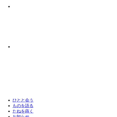
ひとと会う
ものを語る
たねを蒔く
お知らせ