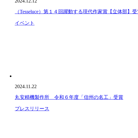
2024.12.12
（Tesseluce）第１４回躍動する現代作家賞【立体部】受
イベント
2024.11.22
丸安精機製作所 令和６年度「信州の名工」受賞
プレスリリース