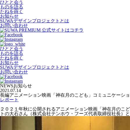
ひとと会う
ものを語る
たねを蒔く
お知らせ
SUWAデザインプロジェクトとは
お問い合わせ
ひとと会う
ものを語る
たねを蒔く
お知らせ
SUWAデザインプロジェクトとは
お問い合わせ
NEWS
お知らせ
2021.07.14
長編アニメーション映画「神在月のこども」コミュニケーショ
レポート
２０２１年秋に公開されるアニメーション映画「神在月のこど
トの大石さん（株式会社テンホウ・フーズ代表取締役社長）と