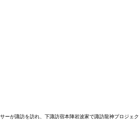
サーが諏訪を訪れ、下諏訪宿本陣岩波家で諏訪龍神プロジェク