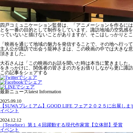
四戸コミュニケーション監督は、「アニメーションを作るには
とを一番の目的として制作をしています。諏訪地域の空気感を
っていないと描けないことがありますが、そこはしっかりとこ
「映画を通じて地域の魅力を発信することで、その地へ行って
主人公が諏訪で出会う龍神さまは、この映画の中では大きな意
頂きました。
大石さんは「この映画のお話を聞いた時は本当に驚きました。
をきっかけに、関係者の皆さまの力をお借りしながら更に諏訪
この記事をシェアする
最新ニュース
latest Information
2025.09.10
【SUWAプレミアム】GOOD LIFE フェア２０２５に出展しま
イベント
2024.12.12
（Tesseluce）第１４回躍動する現代作家賞【立体部】受賞
イベント