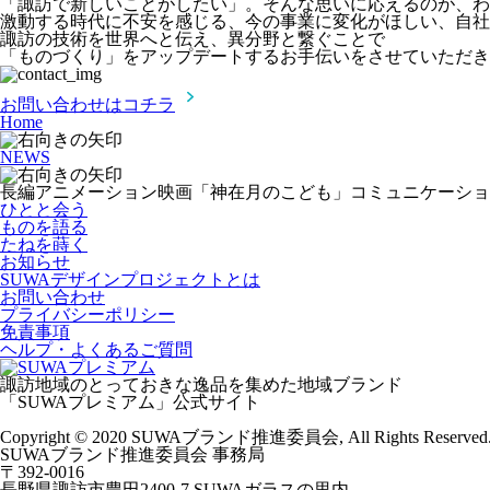
「諏訪で新しいことがしたい」。そんな思いに応えるのが、わ
激動する時代に不安を感じる、今の事業に変化がほしい、自社
諏訪の技術を世界へと伝え、異分野と繋ぐことで
「ものづくり」をアップデートするお手伝いをさせていただき
お問い合わせはコチラ
Home
NEWS
長編アニメーション映画「神在月のこども」コミュニケーショ
ひとと会う
ものを語る
たねを蒔く
お知らせ
SUWAデザインプロジェクトとは
お問い合わせ
プライバシーポリシー
免責事項
ヘルプ・よくあるご質問
諏訪地域のとっておきな逸品を集めた地域ブランド
「SUWAプレミアム」公式サイト
Copyright © 2020 SUWAブランド推進委員会, All Rights Reserved
SUWAブランド推進委員会 事務局
〒392-0016
長野県諏訪市豊田2400-7 SUWAガラスの里内