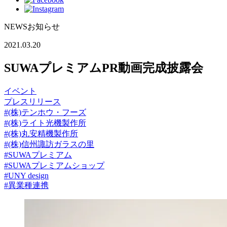
NEWS
お知らせ
2021.03.20
SUWAプレミアムPR動画完成披露会
イベント
プレスリリース
#(株)テンホウ・フーズ
#(株)ライト光機製作所
#(株)丸安精機製作所
#(株)信州諏訪ガラスの里
#SUWAプレミアム
#SUWAプレミアムショップ
#UNY design
#異業種連携